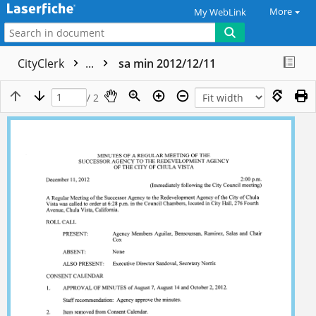
More
My WebLink
CityClerk
...
sa min 2012/12/11
/ 2